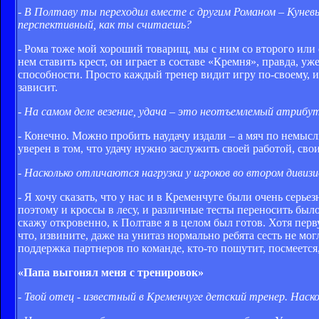
- В Полтаву ты переходил вместе с другим Романом – Куневы
перспективный, как ты считаешь?
- Рома тоже мой хороший товарищ, мы с ним со второго или с
нем ставить крест, он играет в составе «Кремня», правда, у
способности. Просто каждый тренер видит игру по-своему, и 
зависит.
- На самом деле везение, удача – это неотъемлемый атрибут
- Конечно. Можно пробить наудачу издали – а мяч по немысли
уверен в том, что удачу нужно заслужить своей работой, сво
- Насколько отличаются нагрузки у игроков во втором дивизи
- Я хочу сказать, что у нас и в Кременчуге были очень сер
поэтому и кроссы в лесу, и различные тесты переносить было
скажу откровенно, к Полтаве я в целом был готов. Хотя пер
что, извините, даже на унитаз нормально ребята сесть не м
поддержка партнеров по команде, кто-то пошутит, посмеется,
«Папа выгонял меня с тренировок»
- Твой отец - известный в Кременчуге детский тренер. Наск