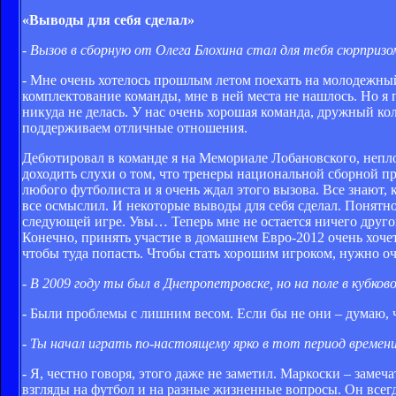
«Выводы для себя сделал»
- Вызов в сборную от Олега Блохина стал для тебя сюрпризо
- Мне очень хотелось прошлым летом поехать на молодежны
комплектование команды, мне в ней места не нашлось. Но я п
никуда не делась. У нас очень хорошая команда, дружный к
поддерживаем отличные отношения.
Дебютировал в команде я на Мемориале Лобановского, непло
доходить слухи о том, что тренеры национальной сборной п
любого футболиста и я очень ждал этого вызова. Все знают,
все осмыслил. И некоторые выводы для себя сделал. Понятно,
следующей игре. Увы… Теперь мне не остается ничего другог
Конечно, принять участие в домашнем Евро-2012 очень хочетс
чтобы туда попасть. Чтобы стать хорошим игроком, нужно оч
- В 2009 году ты был в Днепропетровске, но на поле в кубко
- Были проблемы с лишним весом. Если бы не они – думаю, ч
- Ты начал играть по-настоящему ярко в тот период времени
- Я, честно говоря, этого даже не заметил. Маркоски – зам
взгляды на футбол и на разные жизненные вопросы. Он всегд