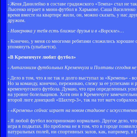
- Женя Данилейко в составе градижского «Темпа» стал не та
Лысенко играет в мини-футбол в Харькове. Саша Василенко –
время вместе на квартире жили, он, можно сказать, у нас др
дружим.
- Наверняка у тебя есть близкие друзья и в «Ворскле»…
- Конечно, у меня со многими ребятами сложились хорошие от
упомянуть (улыбается).
«В Кременчуге любят футбол»
- Антагонизм футбольных Кременчуга и Полтавы сегодня не 
- Дело в том, что я не так и долго выступал за «Кремень» - вс
Но за команду, конечно, переживаю, слежу за ее успехами и 
кременчугского футбола. Думаю, что при определенных усили
на уровне болельщиков. Хотя они в Кременчуге замечательн
второй лиге донецкий «Шахтер-3», так на тот матч собралос
- «Кремень» сейчас играет на новом стадионе с искусстве
- Я любой футбол воспринимаю нормально. Другое дело, что 
игра в подкатах. Но проблема не в том, что в городе появил
натуральных полей, ни спортивных залов, как, например, в 