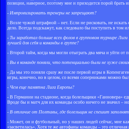
позиции, наверное, поэтому мне и приходится порой брать и
- Импровизировать тренеры не запрещают?
- Возле чужой штрафной – нет. Если не рисковать, не искать
дело. Всегда подскажут, как следовало бы поступить в том и
- Ты заработал больше всех фолов в групповом турнире Лиги
лучшей для себя и команды в группе?
- Второй тайм, когда мы могли отыграть два мяча и уйти от 
- Вы в команде поняли, что потенциально были не хуже свои
- Да мы это поняли сразу же после первой игры в Копенгаге
игры, конечно, но в целом, со всеми соперниками можно был
- Чем еще памятна Лига Европы?
- В Германии на стадионе, когда болельщики «Ганновера» е
Вроде бы и матч для их команды особо ничего не значил – н
- В отличие от Полтавы, где болельщик не спешит заполня
- Может, он и футбольный, но у наших людей сейчас, мне ка
«засветилась». Хотя те же автофаны команды – это отличная