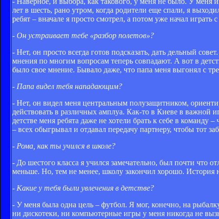
- Наверное, и выбора, как такового, у меня не было. У меня 
лет в шесть, рано утром, когда родители еще спали, я выход
ребят – вначале я просто смотрел, а потом уже начал играть
- Он устраивает тебе «разбор полетов»?
- Нет, он просто всегда готов подсказать, дать дельный сов
мнения по многим вопросам теперь совпадают. А вот в детств
было свое мнение. Бывало даже, что папа меня выгонял с т
- Папа видел тебя нападающим?
- Нет, он видел меня центральным полузащитником, ориент
действовать в различных амплуа. Как-то в Киеве в важной и
детстве меня ребята даже не хотели брать к себе в команду –
– всех обыгрывал и отдавал передачу партнеру, чтобы тот за
- Рома, как ты учился в школе?
- До шестого класса я учился замечательно, был почти что о
меньше. Но, тем не менее, школу закончил хорошо. История 
- Какие у тебя были увлечения в детстве?
- У меня была одна цель – футбол. Я мог, конечно, на рыбал
ни дискотеки, ни компьютерные игры у меня никогда не выз