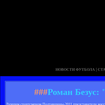
|
НОВОСТИ ФУТБОЛА
СТ
###
Роман Безус:
Лучшим спортсменом Полтавщины-2011 представители масс