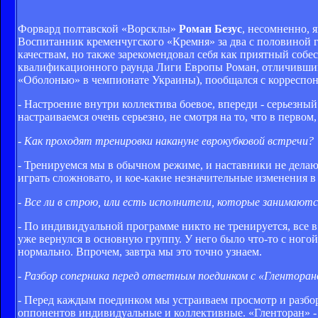
Форвард полтавской «Ворсклы»
Роман Безус
, несомненно, 
Воспитанник кременчугского «Кремня» за два с половиной г
качествам, но также зарекомендовал себя как приятный соб
квалификационного раунда Лиги Европы Роман, отличивший
«Оболонью» в чемпионате Украины), пообщался с корреспонд
- Настроение внутри коллектива боевое, впереди - серьезный
настраиваемся очень серьезно, не смотря на то, что в первом
- Как проходят тренировки накануне еврокубковой встречи?
- Тренируемся мы в обычном режиме, и наставники не делают 
играть сложновато, и кое-какие незначительные изменения в
- Все ли в строю, или есть исполнители, которые занимают
- По индивидуальной программе никто не тренируется, все 
уже вернулся в основную группу. У него было что-то с ногой,
нормально. Впрочем, завтра мы это точно узнаем.
- Разбор соперника перед ответным поединком с «Гленторан
- Перед каждым поединком мы устраиваем просмотр и разбор
оппонентов индивидуальные и коллективные. «Гленторан» - 