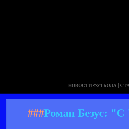
|
НОВОСТИ ФУТБОЛА
СТ
###
Роман Безус: "С