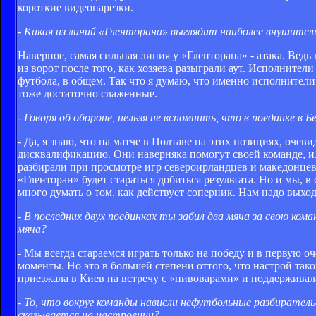
короткие видеонарезки.
- Какая из линий «Гленторана» выглядит наиболее внушител
Наверное, самая сильная линия у «Гленторана» - атака. Вед
из ворот после того, как хозяева разыграли аут. Исполните
футбола, в общем. Так что я думаю, что именно исполнител
тоже достаточно слаженные.
- Говоря об обороне, нельзя не вспомнить, что в поединке 
- Да, я знаю, что на матче в Полтаве на этих позициях, очев
дисквалификацию. Они наверняка помогут своей команде, и, 
разбирали при просмотре игр североирландцев и македонцев
«Гленторан» будет стараться добиться результата. Но и мы, 
много думать о том, как действует соперник. Нам надо выход
- В последних двух поединках ты забил два мяча за свою ком
мяча?
- Мы всегда стараемся играть только на победу и в первую о
моменты. Но это в большей степени оттого, что настрой так
приезжала в Киев на встречу с «пивоварами» и поддерживала
- То, что вокруг команды нависли нефутбольные разбирател
сказывается на настроении?