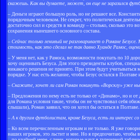
скажешь. Как вы думаете, может, он еще не заразился футб
– Деньги играют большую роль, но не решают все. Констан
порядочным человеком. Не секрет, что политическая деятель
достаточно сил и средств в команду – столько, сколько это 
сохранения нынешнего основного состава.
– Сейчас только ленивый не разговаривает о Романе Безусе.
стоимость, как это сделал не так давно Хуанде Рамос, оцен
– У меня нет, как у Рамоса, возможности покупать по 10 доро
хочу оценивать Безуса. Для этого президенты клубов, специа
никакого решения не принято. При этом будут учитываться м
порядке. У нас есть желание, чтобы Безус остался в Полтав
– Скажите, хочет ли сам Роман покинуть «Ворсклу» уже н
– Предложения по нему есть не только от «Динамо», но и от
для Романа условия такие, чтобы он не чувствовал себя оби
слышали), Роман заявил, что он хотел бы остаться в Полтаве.
– А к другим футболистам, кроме Безуса, есть ли интерес с
– Ко всем перечисленным игрокам и не только. Я уже говори
наших игроков, это льстит и мне. Но я предпочитаю, чтобы
– по крайней мере, с теми, которые идут в турнирной таблиц