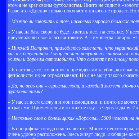
этом я не враг своим футболистам. Никто не сидит в «золот
Разве что «Днепр» только покупает и никого не продает. Но
– Можно ли говорить о том, насколько выросло благосостоя
– У нас на базе скоро не будет хватать мест на стоянке. У в
преумножали свое благосостояние. А я им всегда говорю: «П
– Николай Петрович, приходилось замечать, что украинск
как и к депутатам. Говорят, что получают слишком уж мн
жизни и дорогим автомобилям. Что скажете по этому пово
– Я считаю, что это вопрос к президентам клубов, которые н
футболисты их не отрабатывают. Но я не могу такого сказат
– Да, но ведь они – взрослые люди, и каждый может где-то
футболистами?
– У нас за всем слежу я и мои помощники, и ничто не может 
штрафами. Причем деньги от них не идут в черную дыру. Их 
– Несколько слов о болельщиках «Ворсклы». 5000 человек на 
– В специфике города и менталитете. Многие пенсионеры, к
очень удобно расположена. Здесь живут люди, любящие комфо