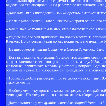
специальной программы посещаемость не повысить. Вновь-та
выделении финансирования на работу с болельщиками. Это 
– Довольны ли вы приобретениями «Ворсклы» в летнее межс
– Иван Кривошеенко и Павел Ребенок – игроки основного сос
– Как сильно не хватает вам тех, кто в последние годы пок
– Видите ли, все они прижились на новых местах. И вспомин
Кулаков. Но он совсем недавно нас покинул, и его пока что 
– Не так давно Дмитрий Осипенко и Сергей Закарлюка были 
– Есть выражение, что сильный становится сильнее среди рав
когда заканчивается его контракт, покинет команду. У Зака
же нельзя не учитывать моральную сторону вопроса. Ведь не
больше не нужен. Но «Ворскле» он пригодился, и в успехах к
– Год назад ходили разговоры, что вы можете покинуть «В
высокие места?
– Любому человеку приятно, когда интересуются его работой
меня ждать. Поэтому особого желания менять «Ворсклу» на к
– Достаточно ли у нас футболистов для сборной Украины?