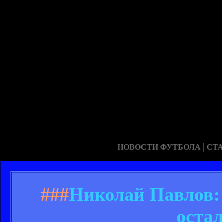
|
НОВОСТИ ФУТБОЛА
СТ
###
Николай Павлов: 
оста