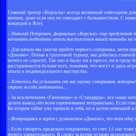
Главный тренер «Ворсклы» всегда желанный собеседник для ж
мнение, даже если оно не совпадает с большинством. С нам
командой в Ялту.
– Николай Петрович, формально «Ворскле» еще предстоит пр
начинать подводить итоги выступления вашей команды на 
– Для начала мы смогли пройти первого соперника, затем пр
«Динамо». Попав в групповой турнир, мы добились главной 
ничего не спросит. Так оно и было: ни в прессе, ни в среде
расстраиваются больше всех, понимая, что могут и здесь игр
опыта и индивидуального мастерства.
– Хотелось бы услышать от вас оценку соперников, которые
стране всегда любопытно…
– За исключением «Ганновера» и «Стандарда», все наши оп
делать вывод обо всем соревновании неправильно. Если гов
Во втором тайме уже пришли в себя, но в целом немецкий кл
– Возвращаясь к играм с румынским «Динамо», то там одну 
– Если говорить предельно откровенно, то счет 1:1 нас тоже
ничего удивительного. Я слежу за всеми играми молодежного