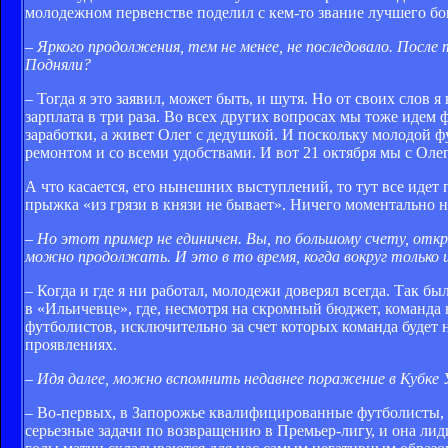
молодежном первенстве поделил с кем-то звание лучшего бом
– Яркого продолжения, тем не менее, не последовало. После
Подняли?
– Тогда я это заявил, может быть, и шутя. Но от своих сло
зарплата в три раза. Во всех других вопросах мы тоже идем 
заработки, а живет Олег с дедушкой. И поскольку молодой 
ремонтом и со всеми удобствами. И вот 21 октября мы с Оле
А что касается, его нынешних выступлений, то тут все идет
прыжка «из грязи в князи не бывает». Ничего моментально н
– Но этот пример не единичен. Вы, по большому счету, откр
можно продолжать. И это в то время, когда вокруг только
– Когда и где я ни работал, молодежи доверял всегда. Так б
в «Ильичевце», где, несмотря на скромный бюджет, команда 
футболистов, исключительно за счет которых команда будет на
проявлениях.
– Идя далее, можно вспомнить недавнее поражение в Кубке
– Во-первых, в Запорожье квалифицированные футболисты, гд
серьезные задачи по возвращению в Премьер-лигу, и она лиди