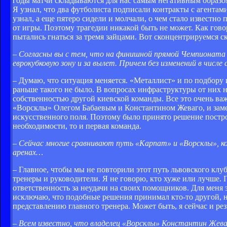
годы матчи складываются для нас самым негативным образом
Я узнал, что два футболиста подписали контракты с агентами.
узнал, а еще пятеро сидели и молчали, о чем стало известно
от игры. Поэтому трагедии никакой быть не может. Как гово
пытались гнаться за тремя зайцами. Вот сконцентрируемся с
– Согласны вы с тем, что на финишной прямой Чемпионата бу
еврокубковую зону и за вылет. Причем без изменений в числе
– Думаю, что ситуация меняется. «Металлист» и по подбор
раньше такого не было. В вопросах инфраструктуры от них 
собственностью другой киевской команды. Все это очень важ
«Ворсклы» Олегом Бабаевым и Константином Жеваго, и замети
искусственного поля. Поэтому было принято решение построи
необходимости, то и первая команда.
– Сейчас многие сравнивают путь «Карпат» и «Ворсклы», к
аренах…
– Главное, чтобы мы не повторили этот путь львовского клуб
тренеры и руководители. Я не говорю, кто хуже или лучше. 
ответственность за неудачи на своих помощников. Для меня 
исключаю, что подобные решения принимал кто-то другой, 
представлению главного тренера. Может быть, я сейчас и резк
– Всем известно, что владелец «Ворсклы» Константин Жеваг