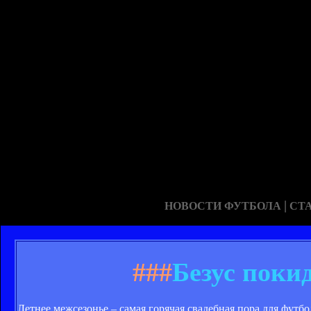
|
НОВОСТИ ФУТБОЛА
СТ
###
Безус поки
Летнее межсезонье – самая горячая свадебная пора для футб