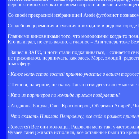
перспективных и ярких в своем возрасте игроков атакующег
Со своей прекрасной избранницей Аней футболист познакомил
Свадебная церемония и гуляния проходили в родном городе
Главными виновниками того, что молодожены когда-то позна
Кто выиграл, не суть важно, а главное – Аня теперь тоже Без
- Зашел в ЗАГС, и ноги стали подкашиваться, - сознается с
не приходилось нервничать, как здесь. Море, эмоций, радос
атмосферу.
- Какое количество гостей приняло участие в вашем торже
- Точно я, наверное, не скажу. Где-то семьдесят-восемьдесят 
- Кто из партнеров по команде приехал поздравить?
- Андрюша Бацула, Олег Красноперов, Оберемко Андрей, Чи
- Что сказать Николаю Петровичу, все себя в рамках прилич
- (смеется) Все они молодцы. Радовали меня так, участвовал
Чуваев танец живота исполнял, все остальные были то кроли