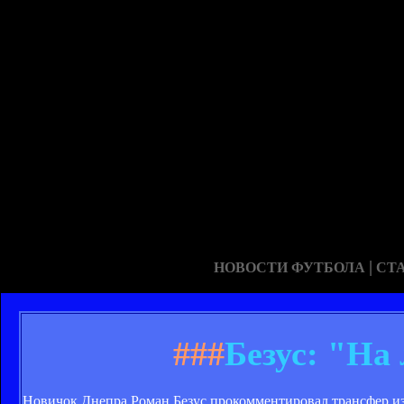
|
НОВОСТИ ФУТБОЛА
СТ
###
Безус: "На
Новичок Днепра Роман Безус прокомментировал трансфер из